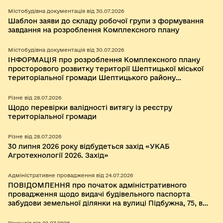
міської територіальної громади Шептицького району
Львівської області та складу робочої групи.
Містобудівна документація від 30.07.2026
Шаблон заяви до складу робочої групи з формування
завдання на розроблення Комплексного плану
Містобудівна документація від 30.07.2026
ІНФОРМАЦІЯ про розроблення Комплексного плану
просторового розвитку території Шептицької міської
територіальної громади Шептицького району
Львівської області
Різне від 28.07.2026
Щодо перевірки валідності витягу із реєстру
територіальної громади
Різне від 28.07.2026
30 липня 2026 року відбудеться захід «УКАБ
Агротехнології 2026. Захід»
Адміністративне провадження від 24.07.2026
ПОВІДОМЛЕННЯ про початок адміністративного
провадження щодо видачі будівельного паспорта
забудови земельної ділянки на вулиці Підбужна, 75, в
селі Бендюга Шептицького району Львівської області.