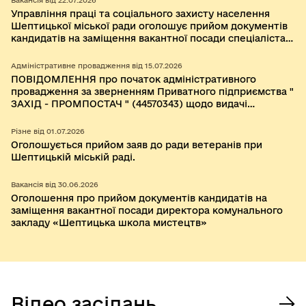
Вакансія від 22.07.2026
Управління праці та соціального захисту населення
Шептицької міської ради оголошує прийом документів
кандидатів на заміщення вакантної посади спеціаліста I
категорії Відділу з питань ветеранської політики,
тимчасово, на період дії воєнного стану без
Адміністративне провадження від 15.07.2026
конкурсного відбору
ПОВІДОМЛЕННЯ про початок адміністративного
провадження за зверненням Приватного підприємства "
ЗАХІД - ПРОМПОСТАЧ " (44570343) щодо видачі
містобудівних умов та обмежень для проектування
об’єкта будівництва "Нове будівництво наземної
Різне від 01.07.2026
фотоелектричної сонячної електростанції (СЕС)
Оголошується прийом заяв до ради ветеранів при
"Острів", з установками зберігання електричної енергії
Шептицькій міській раді.
(УЗЕ) ПП "Захід-Промпостач"" за межами населеного
пункту села Острів Шептицької територіальної громади
Вакансія від 30.06.2026
Шептицького району Львівської області
Оголошення про прийом документів кандидатів на
заміщення вакантної посади директора комунального
закладу «Шептицька школа мистецтв»
Відео засідань