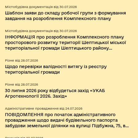
міської територіальної громади Шептицького району
Львівської області та складу робочої групи.
Містобудівна документація від 30.07.2026
Шаблон заяви до складу робочої групи з формування
завдання на розроблення Комплексного плану
Містобудівна документація від 30.07.2026
ІНФОРМАЦІЯ про розроблення Комплексного плану
просторового розвитку території Шептицької міської
територіальної громади Шептицького району
Львівської області
Різне від 28.07.2026
Щодо перевірки валідності витягу із реєстру
територіальної громади
Різне від 28.07.2026
30 липня 2026 року відбудеться захід «УКАБ
Агротехнології 2026. Захід»
Адміністративне провадження від 24.07.2026
ПОВІДОМЛЕННЯ про початок адміністративного
провадження щодо видачі будівельного паспорта
забудови земельної ділянки на вулиці Підбужна, 75, в
селі Бендюга Шептицького району Львівської області.