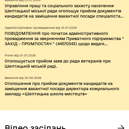
Вакансія від 22.07.2026
Управління праці та соціального захисту населення
Шептицької міської ради оголошує прийом документів
кандидатів на заміщення вакантної посади спеціаліста I
категорії Відділу з питань ветеранської політики,
тимчасово, на період дії воєнного стану без
Адміністративне провадження від 15.07.2026
конкурсного відбору
ПОВІДОМЛЕННЯ про початок адміністративного
провадження за зверненням Приватного підприємства "
ЗАХІД - ПРОМПОСТАЧ " (44570343) щодо видачі
містобудівних умов та обмежень для проектування
об’єкта будівництва "Нове будівництво наземної
Різне від 01.07.2026
фотоелектричної сонячної електростанції (СЕС)
Оголошується прийом заяв до ради ветеранів при
"Острів", з установками зберігання електричної енергії
Шептицькій міській раді.
(УЗЕ) ПП "Захід-Промпостач"" за межами населеного
пункту села Острів Шептицької територіальної громади
Вакансія від 30.06.2026
Шептицького району Львівської області
Оголошення про прийом документів кандидатів на
заміщення вакантної посади директора комунального
закладу «Шептицька школа мистецтв»
Відео засідань