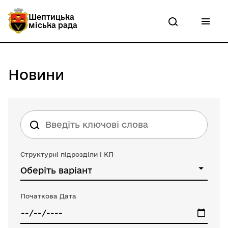
П
е
Шептицька
р
міська рада
е
й
т
и
д
Новини
о
о
с
н
о
в
н
о
г
Структурні підрозділи і КП
о
в
Оберіть варіант
м
і
с
Початкова Дата
т
у