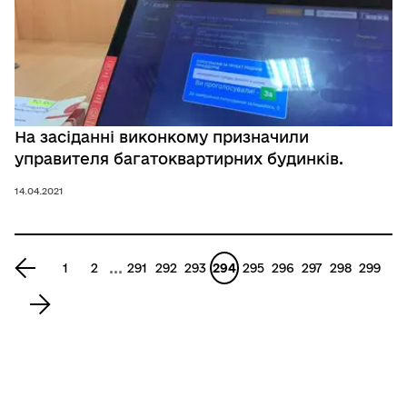
На засіданні виконкому призначили
управителя багатоквартирних будинків.
14.04.2021
...
1
2
291
292
293
294
295
296
297
298
299