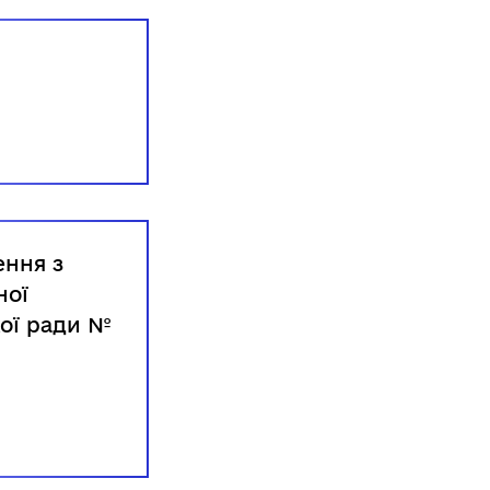
ення з
ної
кої ради №