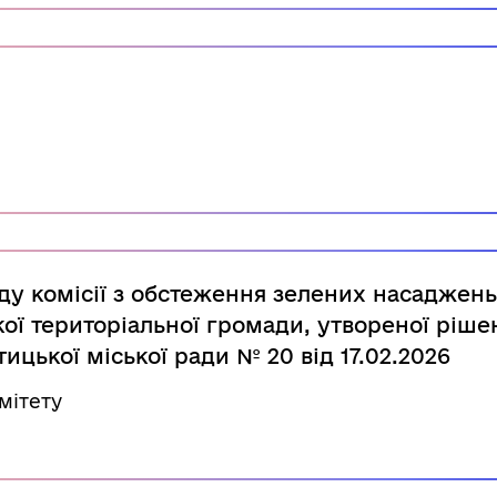
ду комісії з обстеження зелених насаджень
кої територіальної громади, утвореної ріш
цької міської ради № 20 від 17.02.2026
мітету