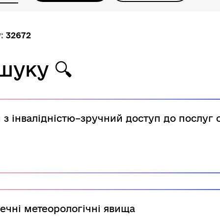
у:
32672
ошуку
🔍
 з інвалідністю–зручний доступ до послуг 
чні метеорологічні явища