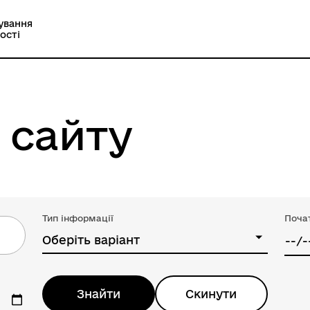
ування
ості
 сайту
Тип інформації
Поча
Оберіть варіант
Знайти
Скинути