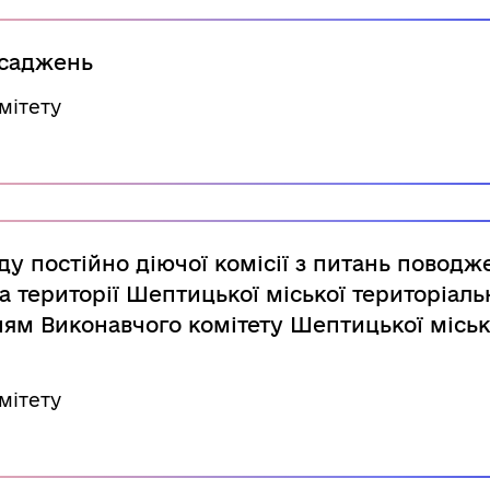
асаджень
мітету
ду постійно діючої комісії з питань поводж
 території Шептицької міської територіаль
ням Виконавчого комітету Шептицької місь
мітету