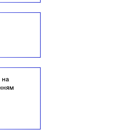
 на
енням