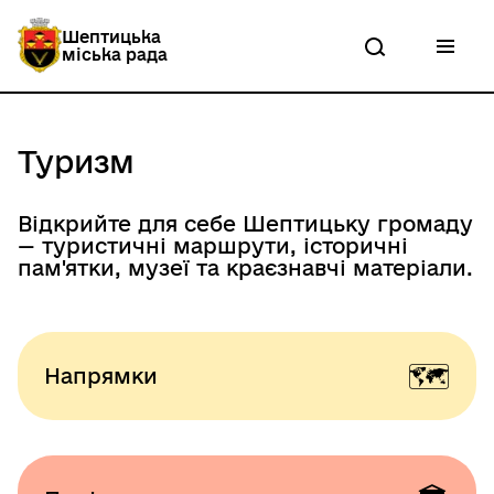
П
е
Шептицька
р
міська рада
е
й
т
и
д
Туризм
о
о
с
Відкрийте для себе Шептицьку громаду
н
— туристичні маршрути, історичні
о
пам'ятки, музеї та краєзнавчі матеріали.
в
н
о
г
о
в
🗺️
Напрямки
м
і
с
т
у