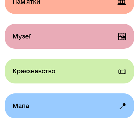
🏛️
Пам'ятки
🖼️
Музеї
📜
Краєзнавство
📍
Мапа