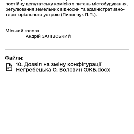
постiйну депутатську комiсiю з питань мiстобудування,
регулювання земельних вiдносин та адмiнiстративно-
територiального устрою (Пилипчук П.П.).
Мiський голова
Андрій ЗАЛІВСЬКИЙ
Файли:
10. Дозвіл на зміну конфігурації
Негребецька О. Волсвин ОЖБ.docx