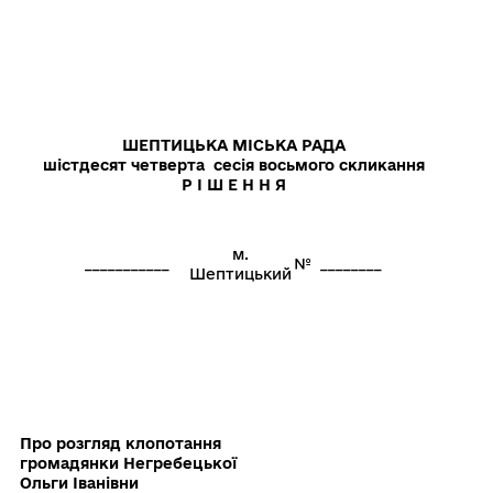
ШЕПТИЦЬКА МІСЬКА РАДА
шістдесят четверта сесія восьмого скликання
Р І Ш Е Н Н Я
м.
___________
№ ________
Шептицький
Про розгляд клопотання
громадянки Негребецької
Ольги Іванівни