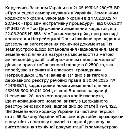
Керуючись Законом України вiд 21.05.1997 № 280/97-ВР
«Про мiсцеве самоврядування в Українi», Земельним
кодексом України, Законами України від 17.02.2022 №
2073-IX «Про адміністративну процедуру», вiд 07.07.2011
№ 3613-VI «Про Державний земельний кадастр», вiд
22.05.2003 № 858-IV «Про землеустрiй», при розгляді
клопотання Негребецької Ольги Іванівни про надання
дозволу на виготовлення технічної документації із
землеустрою щодо встановлення (відновлення) меж
земельної ділянки в натурі (на місцевості) з метою
зміни конфігурації із збереженням площі земельної
дiлянки приватної власності площею 0,2500 га, яка
перебуває в приватній власності громадянки
Негребецької Ольги Іванівни (згідно з витягом з
державного реєстру речових прав від 30.04.2025 №
424796571), кадастровий номер земельної ділянки
4624881300:10:014:0041, в селі Волсвин на вулиці
Шевченка, 28, до якого додано копії: паспорта,
ідентифікаційного номера, витягу з Державного
реєстру речових прав, відповідно до статей 79-1, 122,
186 Земельного кодексу України та частини першої
статі 55 Закону України «Про землеустрій», враховуючи
відсутність підстав у відмові в наданні дозволу на
виготовлення технiчної документацiї iз землеустрою