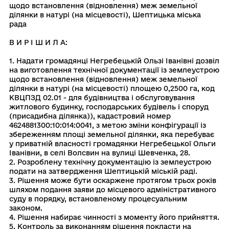
щодо встановлення (відновлення) меж земельної
ділянки в натурі (на місцевості), Шептицька мiська
рада
В И Р I Ш И Л А:
1. Надати громадянці Негребецькій Ользі Іванівні дозвіл
на виготовлення технічної документації із землеустрою
щодо встановлення (відновлення) меж земельної
ділянки в натурі (на місцевості) площею 0,2500 га, код
КВЦПЗД 02.01 - для будівництва і обслуговування
житлового будинку, господарських будівель і споруд
(присадибна ділянка)), кадастровий номер
4624881300:10:014:0041, з метою зміни конфігурації із
збереженням площі земельної ділянки, яка перебуває
у приватній власності громадянки Негребецької Ольги
Іванівни, в селі Волсвин на вулиці Шевченка, 28.
2. Розроблену технічну документацію iз землеустрою
подати на затвердження Шептицькій міській раді.
3. Рішення може бути оскаржене протягом трьох років
шляхом подання заяви до місцевого адміністративного
суду в порядку, встановленому процесуальним
законом.
4. Рішення набирає чинності з моменту його прийняття.
5. Контроль за виконанням рiшення покласти на