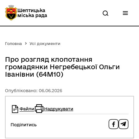
П
е
Шептицька
р
міська рада
е
й
т
и
д
Головна
Усі документи
о
о
с
Про розгляд клопотання
н
громадянки Негребецької Ольги
о
Іванівни (64М10)
в
н
о
Опубліковано: 06.06.2026
г
о
в
м
Файли
Надрукувати
і
с
Поділитись
т
у