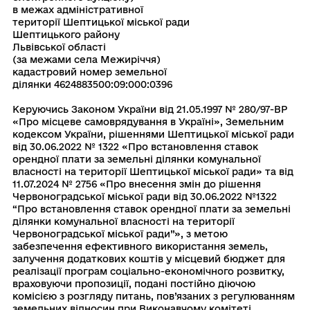
в межах адміністративної
території Шептицької міської ради
Шептицького району
Львівської області
(за межами села Межиріччя)
кадастровий номер земельної
ділянки 4624883500:09:000:0396
Керуючись Законом України вiд 21.05.1997 № 280/97-ВР
«Про мiсцеве самоврядування в Українi», Земельним
кодексом України, рішеннями Шептицької міської ради
від 30.06.2022 № 1322 «Про встановлення ставок
орендної плати за земельні ділянки комунальної
власності на території Шептицької міської ради» та від
11.07.2024 № 2756 «Про внесення змін до рішення
Червоноградської міської ради від 30.06.2022 №1322
“Про встановлення ставок орендної плати за земельні
ділянки комунальної власності на території
Червоноградської міської ради”», з метою
забезпечення ефективного використання земель,
залучення додаткових коштів у місцевий бюджет для
реалізації програм соціально-економічного розвитку,
враховуючи пропозиції, подані постiйно дiючою
комiсiєю з розгляду питань, пов’язаних з регулюванням
земельних вiдносин при Виконавчому комiтетi