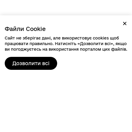
✕
Файли Cookie
Сайт не зберігає дані, але використовує cookies щоб
працювати правильно. Натисніть «Дозволити всі», якщо
ви погоджуєтесь на використання порталом цих файлів.
Дозволити всі
Контактна інформація
80103, пр. Шевченка, 19
м. Шептицький, Шептицький район, Львівська область
info@sheptytska-rada.gov.ua