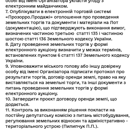
особі від імені Організатора укласти угоду з
електронним майданчиком.
7. Опублікувати в електронній торговій системі
«Прозорро.Продажі» оголошення про проведення
земельних торгів та документи і матеріали на Лот
(документацію), що підтверджують виконання вимог,
визначених частиною третьою статті 135 і частиною
шостою статті 136 Земельного кодексу України.
8. Дату проведення земельних торгів у формі
електронного аукціону визначити у межах термінів,
встановлених пунктом 6 статті 137 Земельного кодексу
України.
9. Уповноважити міського голову або іншу довірену
особу від імені Організатора підписати протокол про
результати торгів, договір оренди землі, право на яку
виставляється на земельні торги, та інші документи з
питань проведення земельних торгів у формі
електронного аукціону.
10. Затвердити проєкт договору оренди землі, що
додається.
11. Контроль за виконанням рiшення покласти на
постiйну депутатську комiсiю з питань мiстобудування,
регулювання земельних вiдносин та адмiнiстративно -
територiального устрою (Пилипчук П.П.).