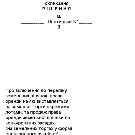
скликання
Р І Ш Е Н Н Я
м.
___________
Шептицьки
№ ______
й
Про включення до переліку
земельних ділянок, право
оренди на які виставляється
на земельні торги окремими
лотами, та продаж права
оренди земельної ділянки на
конкурентних засадах
(на земельних торгах у формі
електронного аукціону)