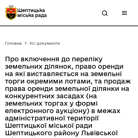
П
е
Шептицька
р
міська рада
е
й
т
и
д
Головна
Усі документи
о
о
с
Про включення до переліку
н
земельних ділянок, право оренди
о
на які виставляється на земельні
в
н
торги окремими лотами, та продаж
о
права оренди земельної ділянки на
г
конкурентних засадах (на
о
в
земельних торгах у формі
м
електронного аукціону) в межах
і
адміністративної території
с
т
Шептицької міської ради
у
Шептицького району Львівської