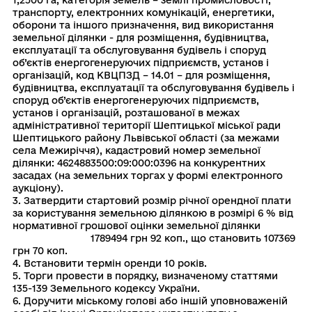
1,2500 га, категорія земель – землі промисловості,
транспорту, електронних комунікацій, енергетики,
оборони та іншого призначення, вид використання
земельної ділянки - для розміщення, будівництва,
експлуатації та обслуговування будівель і споруд
об’єктів енергогенеруючих підприємств, установ і
організацій, код КВЦПЗД – 14.01 – для розміщення,
будівництва, експлуатації та обслуговування будівель і
споруд об’єктів енергогенеруючих підприємств,
установ і організацій, розташованої в межах
адміністративної території Шептицької міської ради
Шептицького району Львівської області (за межами
села Межиріччя), кадастровий номер земельної
ділянки: 4624883500:09:000:0396 на конкурентних
засадах (на земельних торгах у формі електронного
аукціону).
3. Затвердити стартовий розмір річної орендної плати
за користування земельною ділянкою в розмірі 6 % від
нормативної грошової оцінки земельної ділянки
1789494 грн 92 коп., що становить 107369
грн 70 коп.
4. Встановити термін оренди 10 років.
5. Торги провести в порядку, визначеному статтями
135-139 Земельного кодексу України.
6. Доручити міському голові або іншій уповноваженій