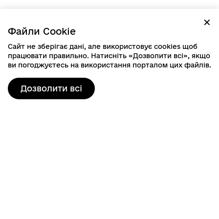
✕
Файли Cookie
Сайт не зберігає дані, але використовує cookies щоб
працювати правильно. Натисніть «Дозволити всі», якщо
ви погоджуєтесь на використання порталом цих файлів.
Дозволити всі
Контактна інформація
80103, пр. Шевченка, 19
м. Шептицький, Шептицький район, Львівська область
info@sheptytska-rada.gov.ua
+38 (03249) 3-23-46