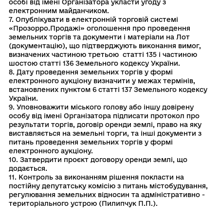
особі від імені Організатора укласти угоду з
електронним майданчиком.
7. Опублікувати в електронній торговій системі
«Прозорро.Продажі» оголошення про проведення
земельних торгів та документи і матеріали на Лот
(документацію), що підтверджують виконання вимог,
визначених частиною третьою статті 135 і частиною
шостою статті 136 Земельного кодексу України.
8. Дату проведення земельних торгів у формі
електронного аукціону визначити у межах термінів,
встановлених пунктом 6 статті 137 Земельного кодексу
України.
9. Уповноважити міського голову або іншу довірену
особу від імені Організатора підписати протокол про
результати торгів, договір оренди землі, право на яку
виставляється на земельні торги, та інші документи з
питань проведення земельних торгів у формі
електронного аукціону.
10. Затвердити проєкт договору оренди землі, що
додається.
11. Контроль за виконанням рiшення покласти на
постiйну депутатську комiсiю з питань мiстобудування,
регулювання земельних вiдносин та адмiнiстративно -
територiального устрою (Пилипчук П.П.).