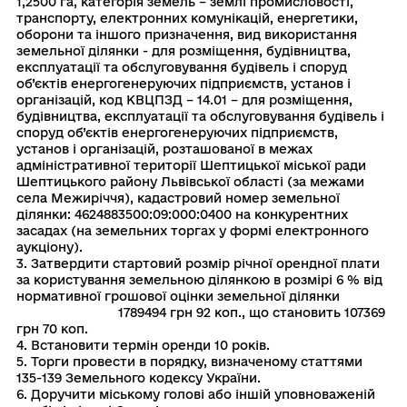
1,2500 га, категорія земель – землі промисловості,
транспорту, електронних комунікацій, енергетики,
оборони та іншого призначення, вид використання
земельної ділянки - для розміщення, будівництва,
експлуатації та обслуговування будівель і споруд
об’єктів енергогенеруючих підприємств, установ і
організацій, код КВЦПЗД – 14.01 – для розміщення,
будівництва, експлуатації та обслуговування будівель і
споруд об’єктів енергогенеруючих підприємств,
установ і організацій, розташованої в межах
адміністративної території Шептицької міської ради
Шептицького району Львівської області (за межами
села Межиріччя), кадастровий номер земельної
ділянки: 4624883500:09:000:0400 на конкурентних
засадах (на земельних торгах у формі електронного
аукціону).
3. Затвердити стартовий розмір річної орендної плати
за користування земельною ділянкою в розмірі 6 % від
нормативної грошової оцінки земельної ділянки
1789494 грн 92 коп., що становить 107369
грн 70 коп.
4. Встановити термін оренди 10 років.
5. Торги провести в порядку, визначеному статтями
135-139 Земельного кодексу України.
6. Доручити міському голові або іншій уповноваженій