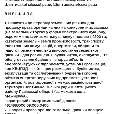
земельних вiдносин при Виконавчому комiтетi
Шептицької мiської ради, Шептицька мiська рада
В И Р І Ш И Л А :
1. Включити до переліку земельних ділянок для
продажу права оренди на них на конкурентних засадах
(на земельних торгах у формі електронного аукціону)
окремими лотами земельну ділянку площею 1,2500 га;
категорія земель – землі промисловості, транспорту,
електронних комунікацій, енергетики, оборони та
іншого призначення, вид використання земельної
ділянки - для розміщення, будівництва, експлуатації та
обслуговування будівель і споруд об’єктів
енергогенеруючих підприємств, установ і організацій,
код КВЦПЗД – 14.01 – для розміщення, будівництва,
експлуатації та обслуговування будівель і споруд
об’єктів енергогенеруючих підприємств, установ і
організацій, розташованої в межах адміністративної
території Шептицької міської ради Шептицького
району Львівської області (за межами села
Межиріччя),
кадастровий номер земельної ділянки:
4624883500:09:000:0400.
2. Продати право оренди земельної ділянки площею