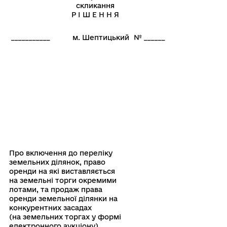
скликання
Р І Ш Е Н Н Я
___________
м. Шептицький
№ ______
Про включення до переліку
земельних ділянок, право
оренди на які виставляється
на земельні торги окремими
лотами, та продаж права
оренди земельної ділянки на
конкурентних засадах
(на земельних торгах у формі
електронного аукціону)