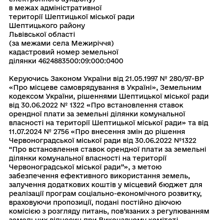
в межах адміністративної
території Шептицької міської ради
Шептицького району
Львівської області
(за межами села Межиріччя)
кадастровий номер земельної
ділянки 4624883500:09:000:0400
Керуючись Законом України вiд 21.05.1997 № 280/97-ВР
«Про мiсцеве самоврядування в Українi», Земельним
кодексом України, рішеннями Шептицької міської ради
від 30.06.2022 № 1322 «Про встановлення ставок
орендної плати за земельні ділянки комунальної
власності на території Шептицької міської ради» та від
11.07.2024 № 2756 «Про внесення змін до рішення
Червоноградської міської ради від 30.06.2022 №1322
“Про встановлення ставок орендної плати за земельні
ділянки комунальної власності на території
Червоноградської міської ради”», з метою
забезпечення ефективного використання земель,
залучення додаткових коштів у місцевий бюджет для
реалізації програм соціально-економічного розвитку,
враховуючи пропозиції, подані постiйно дiючою
комiсiєю з розгляду питань, пов’язаних з регулюванням