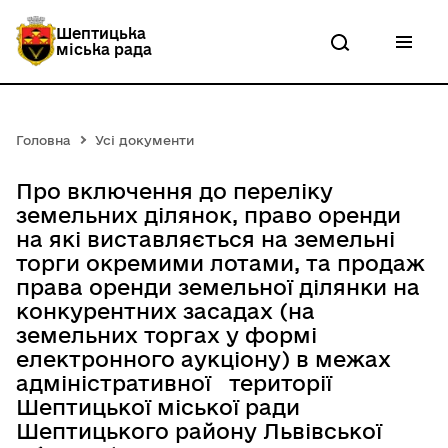
П
е
Шептицька
р
міська рада
е
й
т
и
д
Головна
Усі документи
о
о
с
Про включення до переліку
н
земельних ділянок, право оренди
о
на які виставляється на земельні
в
н
торги окремими лотами, та продаж
о
права оренди земельної ділянки на
г
конкурентних засадах (на
о
в
земельних торгах у формі
м
електронного аукціону) в межах
і
адміністративної території
с
т
Шептицької міської ради
у
Шептицького району Львівської