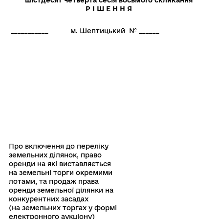
шістдесят четверта сесія восьмого скликання
Р І Ш Е Н Н Я
___________
м. Шептицький
№ ______
Про включення до переліку
земельних ділянок, право
оренди на які виставляється
на земельні торги окремими
лотами, та продаж права
оренди земельної ділянки на
конкурентних засадах
(на земельних торгах у формі
електронного аукціону)