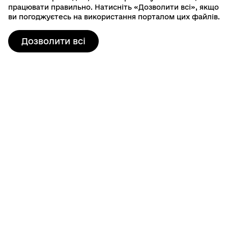
працювати правильно. Натисніть «Дозволити всі», якщо
ви погоджуєтесь на використання порталом цих файлів.
Дозволити всі
Контактна інформація
80103, пр. Шевченка, 19
м. Шептицький, Шептицький район, Львівська область
info@sheptytska-rada.gov.ua
+38 (03249) 3-23-46
Гаряча лінія: 0800401525
Графік роботи