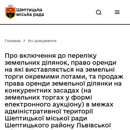
П
е
Шептицька
р
міська рада
е
й
т
и
д
Головна
Усі документи
о
о
с
Про включення до переліку
н
земельних ділянок, право оренди
о
на які виставляється на земельні
в
н
торги окремими лотами, та продаж
о
права оренди земельної ділянки на
г
конкурентних засадах (на
о
в
земельних торгах у формі
м
електронного аукціону) в межах
і
адміністративної території
с
т
Шептицької міської ради
у
Шептицького району Львівської