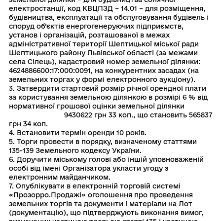
електростанції, код КВЦПЗД – 14.01 – для розміщення,
будівництва, експлуатації та обслуговування будівель і
споруд об’єктів енергогенеруючих підприємств,
установ і організацій, розташованої в межах
адміністративної території Шептицької міської ради
Шептицького району Львівської області (за межами
села Сілець), кадастровий номер земельної ділянки:
4624886600:17:000:0091, на конкурентних засадах (на
земельних торгах у формі електронного аукціону).
3. Затвердити стартовий розмір річної орендної плати
за користування земельною ділянкою в розмірі 6 % від
нормативної грошової оцінки земельної ділянки
9430622 грн 33 коп., що становить 565837
грн 34 коп.
4. Встановити термін оренди 10 років.
5. Торги провести в порядку, визначеному статтями
135-139 Земельного кодексу України.
6. Доручити міському голові або іншій уповноваженій
особі від імені Організатора укласти угоду з
електронним майданчиком.
7. Опублікувати в електронній торговій системі
«Прозорро.Продажі» оголошення про проведення
земельних торгів та документи і матеріали на Лот
(документацію), що підтверджують виконання вимог,