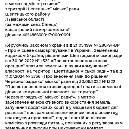
в межах адміністративної
території Шептицької міської ради
Шептицького району
Львівської області
(за межами села Сілець)
кадастровий номер земельної
ділянки 4624886600:17:000:0091
Керуючись Законом України вiд 21.05.1997 № 280/97-ВР
«Про мiсцеве самоврядування в Українi», Земельним
кодексом України, рішеннями Шептицької міської ради
від 30.06.2022 № 1322 «Про встановлення ставок
орендної плати за земельні ділянки комунальної
власності на території Шептицької міської ради» та від
11.07.2024 № 2756 «Про внесення змін до рішення
Червоноградської міської ради від 30.06.2022 №1322
“Про встановлення ставок орендної плати за земельні
ділянки комунальної власності на території
Червоноградської міської ради”», з метою
забезпечення ефективного використання земель,
залучення додаткових коштів у місцевий бюджет для
реалізації програм соціально-економічного розвитку,
враховуючи пропозиції, подані постiйно дiючою
комiсiєю з розгляду питань, пов’язаних з регулюванням
земельних вiдносин при Виконавчому комiтетi