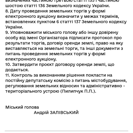
визначених частиною третьою статті 135 і частиною
шостою статті 136 Земельного кодексу України.
8. Дату проведення земельних торгів у формі
електронного аукціону визначити у межах термінів,
встановлених пунктом 6 статті 137 Земельного кодексу
України.
9. Уповноважити міського голову або іншу довірену
особу від імені Організатора підписати протокол про
результати торгів, договір оренди землі, право на яку
виставляється на земельні торги, та інші документи з
питань проведення земельних торгів у формі
електронного аукціону.
10. Затвердити проєкт договору оренди землі, що
додається.
11. Контроль за виконанням рiшення покласти на
постiйну депутатську комiсiю з питань мiстобудування,
регулювання земельних вiдносин та адмiнiстративно -
територiального устрою (Пилипчук П.П.).
Мiський голова
Андрій ЗАЛІВСЬКИЙ