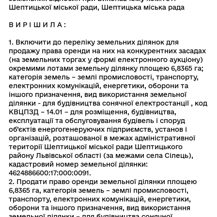
Шептицької мiської ради, Шептицька мiська рада
В И Р І Ш И Л А :
1. Включити до переліку земельних ділянок для
продажу права оренди на них на конкурентних засадах
(на земельних торгах у формі електронного аукціону)
окремими лотами земельну ділянку площею 6,8365 га;
категорія земель – землі промисловості, транспорту,
електронних комунікацій, енергетики, оборони та
іншого призначення, вид використання земельної
ділянки - для будівництва сонячної електростанції , код
КВЦПЗД – 14.01 – для розміщення, будівництва,
експлуатації та обслуговування будівель і споруд
об’єктів енергогенеруючих підприємств, установ і
організацій, розташованої в межах адміністративної
території Шептицької міської ради Шептицького
району Львівської області (за межами села Сілець),
кадастровий номер земельної ділянки:
4624886600:17:000:0091.
2. Продати право оренди земельної ділянки площею
6,8365 га, категорія земель – землі промисловості,
транспорту, електронних комунікацій, енергетики,
оборони та іншого призначення, вид використання
земельної ділянки – для будівництва сонячної