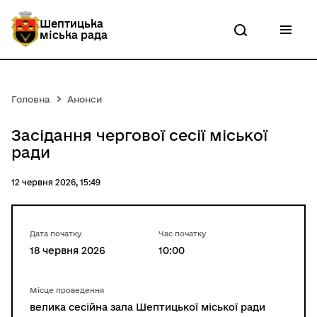
П
е
Шептицька
р
міська рада
е
й
т
и
д
Головна
Анонси
о
о
с
Засідання чергової сесії міської
н
ради
о
в
н
12 червня 2026, 15:49
о
г
о
в
Дата початку
Час початку
м
18 червня 2026
10:00
і
с
т
Місце проведення
у
велика сесійна зала Шептицької міської ради