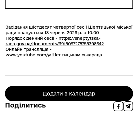
Засідання шістдесят четвертої сесії Шептицької міської
ради планується 18 червня 2026 р. о 10:00
Порядок денний сесії -
https://sheptytska-
rada.gov.ua/documents/3915097275755398642
Онлайн трансляція -
www.youtube.com/@Шептицькаміськарада
Додати в календар
Поділитись