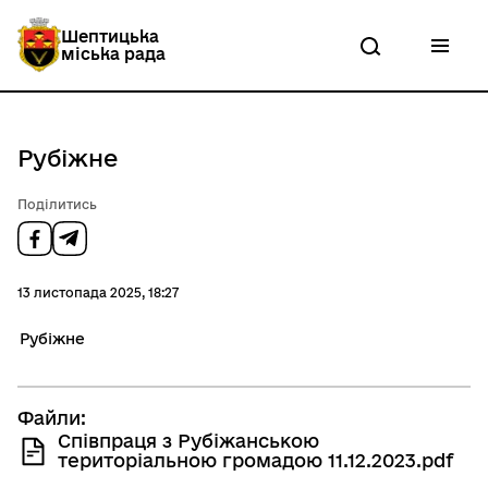
П
е
Шептицька
р
міська рада
е
й
т
и
д
Рубіжне
о
о
с
Поділитись
н
о
в
н
13 листопада 2025, 18:27
о
г
Рубіжне
о
в
м
і
Файли:
с
т
Співпраця з Рубіжанською
у
територіальною громадою 11.12.2023.pdf