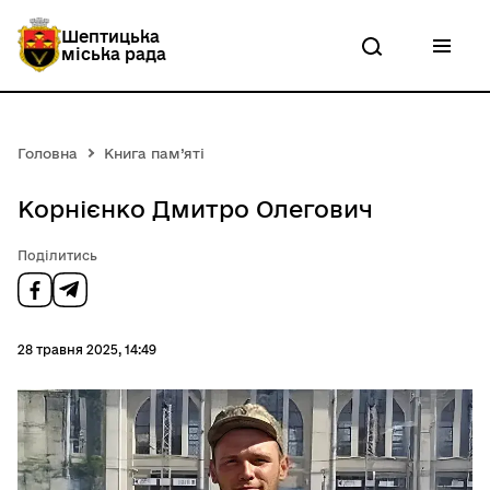
П
е
Шептицька
р
міська рада
е
й
т
и
д
Головна
Книга пам’яті
о
о
с
Корнієнко Дмитро Олегович
н
о
Поділитись
в
н
о
г
о
28 травня 2025, 14:49
в
м
і
с
т
у