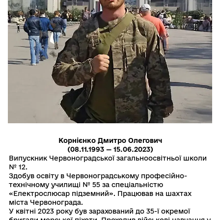
Корнієнко Дмитро Олегович
(08.11.1993 — 15.06.2023)
Випускник Червоноградської загальноосвітньої школи
№ 12.
Здобув освіту в Червоноградському професійно-
технічному училищі № 55 за спеціальністю
«Електрослюсар підземний». Працював на шахтах
міста Червонограда.
У квітні 2023 року був зарахований до 35-ї окремої
бригади морської піхоти. Проходив військові навчання у