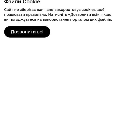
Файли Cookie
Сайт не зберігає дані, але використовує cookies щоб
працювати правильно. Натисніть «Дозволити всі», якщо
ви погоджуєтесь на використання порталом цих файлів.
Дозволити всі
Контактна інформація
80103, пр. Шевченка, 19
м. Шептицький, Шептицький район, Львівська область
info@sheptytska-rada.gov.ua
+38 (03249) 3-23-46
Гаряча лінія: 0800401525