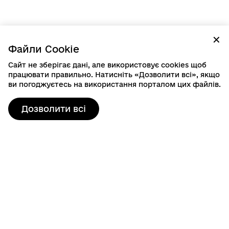
✕
Файли Cookie
Сайт не зберігає дані, але використовує cookies щоб
працювати правильно. Натисніть «Дозволити всі», якщо
ви погоджуєтесь на використання порталом цих файлів.
Дозволити всі
Контактна інформація
80103, пр. Шевченка, 19
м. Шептицький, Шептицький район, Львівська область
info@sheptytska-rada.gov.ua