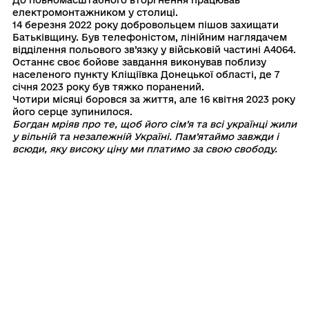
електромонтажником у столиці.
14 березня 2022 року добровольцем пішов захищати
Батьківщину. Був телефоністом, лінійним наглядачем
відділення польового зв’язку у військовій частині А4064.
Останнє своє бойове завдання виконував поблизу
населеного пункту Кліщіївка Донецької області, де 7
січня 2023 року був тяжко поранений.
Чотири місяці боровся за життя, але 16 квітня 2023 року
його серце зупинилося.
Богдан мріяв про те, щоб його сім’я та всі українці жили
у вільній та незалежній Україні. Пам’ятаймо завжди і
всюди, яку високу ціну ми платимо за свою свободу.