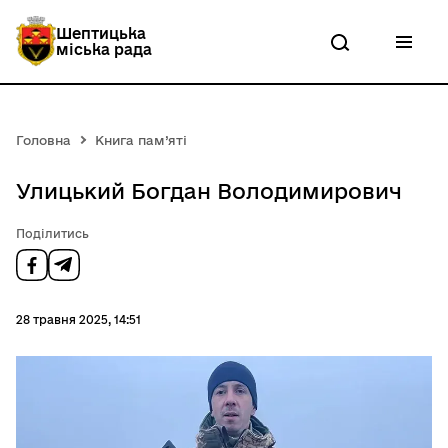
П
е
Шептицька
р
міська рада
е
й
т
и
д
Головна
Книга пам’яті
о
о
с
Улицький Богдан Володимирович
н
о
Поділитись
в
н
о
г
о
28 травня 2025, 14:51
в
м
і
с
т
у