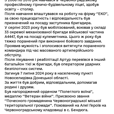
професійному гірничо-будівельному ліцеї, здобув
освіту – столяр.
Після навчання влаштувався на роботу на фірму ‘’ЕКО’’,
за свою працездатність і відповідальність був
призначений на посаду заступника бригадира.
У серпні 2023 року був мобілізований, воював у складі
33 окремої механізованої бригади військової частина
А4447, був на посаді кулеметника. Цього ж року був
тяжко поранений при виконанні бойового завдання.
Проявив мужність і зголосився витягнути пораненого
командира під час масованого артилерійського
обстрілу.
Після лікування і реабілітації Артур перевівся в інший
батальйон тієї ж бригади, був оператором ударних
безпілотних систем.
Загинув 7 липня 2024 року в населеному пункті
Новоселидівка Донецької області.
За життя був добрим, відповідальним, допомагав
родині і друзям.
Був нагороджений орденом ‘’Полеглого воїна’’,
медаллю ‘’Ветеран війни’’. Присвоєно звання
‘’Почесного громадянина Червоноградської міської
територіальної громади’’. Похований на Алеї Героїв на
Червоноградському кладовищі в с. Бендюга.