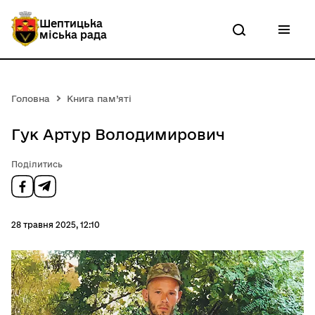
П
е
Шептицька
р
міська рада
е
й
т
и
д
Головна
Книга пам’яті
о
о
с
Гук Артур Володимирович
н
о
Поділитись
в
н
о
г
о
28 травня 2025, 12:10
в
м
і
с
т
у