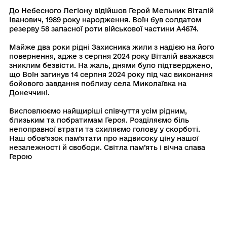
До Небесного Легіону відійшов Герой Мельник Віталій
Іванович, 1989 року народження. Воїн був солдатом
резерву 58 запасної роти військової частини А4674.
Майже два роки рідні Захисника жили з надією на його
повернення, адже з серпня 2024 року Віталій вважався
зниклим безвісти. На жаль, днями було підтверджено,
що Воїн загинув 14 серпня 2024 року під час виконання
бойового завдання поблизу села Миколаївка на
Донеччині.
Висловлюємо найщиріші співчуття усім рідним,
близьким та побратимам Героя. Розділяємо біль
непоправної втрати та схиляємо голову у скорботі.
Наш обов‘язок пам‘ятати про надвисоку ціну нашої
незалежності й свободи. Світла пам’ять і вічна слава
Герою