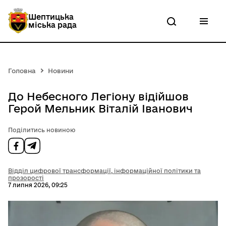
П
е
Шептицька
р
міська рада
е
й
т
и
д
Головна
Новини
о
о
с
До Небесного Легіону відійшов
н
Герой Мельник Віталій Іванович
о
в
н
Поділитись новиною
о
г
о
в
Відділ цифрової трансформації, інформаційної політики та
м
прозорості
і
7 липня 2026, 09:25
с
т
у