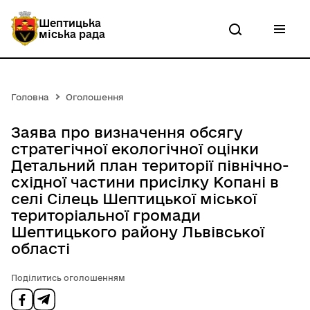
П
е
Шептицька
р
міська рада
е
й
т
и
д
Головна
Оголошення
о
о
с
Заява про визначення обсягу
н
стратегічної екологічної оцінки
о
Детальний план території північно-
в
н
східної частини присілку Копані в
о
селі Сілець Шептицької міської
г
територіальної громади
о
в
Шептицького району Львівської
м
області
і
с
т
Поділитись оголошенням
у