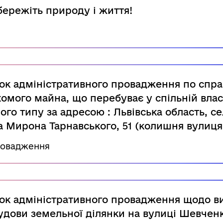
бережіть природу і життя!
к адміністративного провадження по спра
хомого майна, що перебуває у спільній влас
го типу за адресою : Львівська область, с
а Мирона Тарнавського, 51 (колишня вулиц
ровадження
к адміністративного провадження щодо в
удови земельної ділянки на вулиці Шевченк