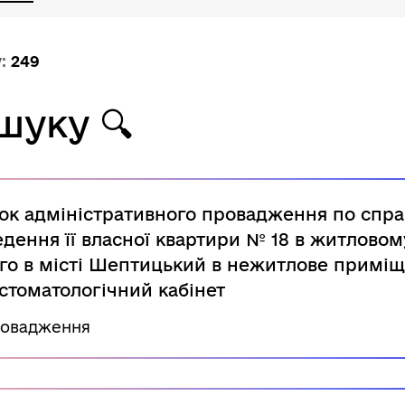
у:
249
ошуку
🔍
к адміністративного провадження по спра
дення її власної квартири № 18 в житлово
го в місті Шептицький в нежитлове приміщ
 стоматологічний кабінет
ровадження