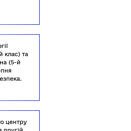
гії
й клас) та
на (5-й
рпня
езпека.
о центру
в другій