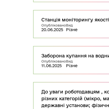
Станція моніторингу якост
Опубліковано
Вид
20.06.2025
Різне
Заборона купання на водни
Опубліковано
Вид
11.06.2025
Різне
До уваги роботодавцям , к
різних категорій (мікро, м
державні установи; фізичн