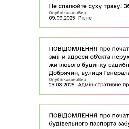
Не спалюйте суху траву! З
Опубліковано
Вид
09.09.2025
Різне
ПОВІДОМЛЕННЯ про почато
зміни адреси об’єкта неру
житлового будинку садибно
Добрячин, вулиця Генерал
Опубліковано
Вид
25.08.2025
Адміністративне п
ПОВІДОМЛЕННЯ про почато
будівельного паспорта заб