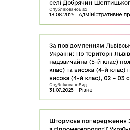
селі Добрячин Шептицького
Опубліковано
Вид
18.08.2025
Адміністративне п
За повідомленням Львівськ
України: По території Львів
надзвичайна (5-й клас) по
клас) та висока (4-й клас)
висока (4-й клас), 02 – 03
Опубліковано
Вид
31.07.2025
Різне
Штормове попередження За
з гідрометеорології України