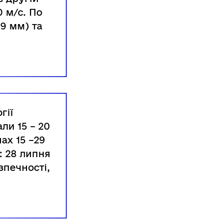
0 м/с. По
19 мм) та
гії
ли 15 – 20
ах 15 –29
: 28 липня
езпечності,