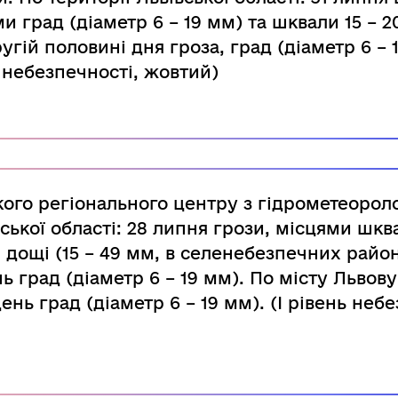
и град (діаметр 6 – 19 мм) та шквали 15 – 2
угій половині дня гроза, град (діаметр 6 – 
ь небезпечності, жовтий)
ого регіонального центру з гідрометеороло
вської області: 28 липня грози, місцями шква
 дощі (15 – 49 мм, в селенебезпечних район
нь град (діаметр 6 – 19 мм). По місту Львову
день град (діаметр 6 – 19 мм). (І рівень неб