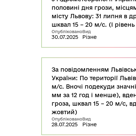
половині дня грози, місцям
місту Львову: 31 липня в др
шквал 15 – 20 м/с. (І рівен
Опубліковано
Вид
30.07.2025
Різне
За повідомленням Львівськ
України: По території Льві
м/с. Вночі подекуди значні
мм за 12 год і менше), вде
гроза, шквал 15 – 20 м/с, в
жовтий)
Опубліковано
Вид
28.07.2025
Різне