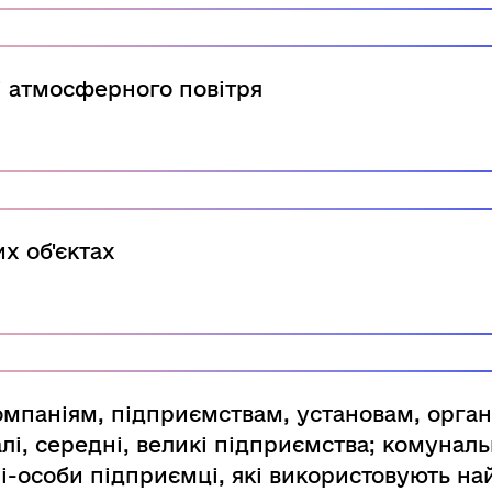
і атмосферного повітря
х об'єктах
омпаніям, підприємствам, установам, орган
алі, середні, великі підприємства; комуналь
і-особи підприємці, які використовують н