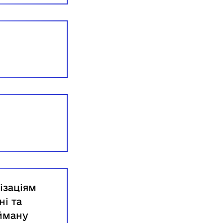
ізаціям
ні та
айману