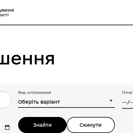
ування
ості
ошення
Вид оголошення
Почат
Оберіть варіант
Знайти
Скинути