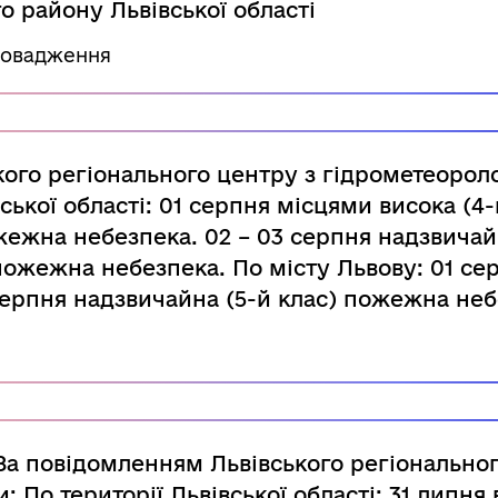
 району Львівської області
ровадження
ого регіонального центру з гідрометеороло
ської області: 01 серпня місцями висока (4-
жежна небезпека. 02 – 03 серпня надзвичай
 пожежна небезпека. По місту Львову: 01 се
 серпня надзвичайна (5-й клас) пожежна неб
 повідомленням Львівського регіональног
: По території Львівської області: 31 липня 