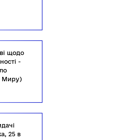
ві щодо
ності -
ело
я Миру)
идачі
а, 25 в