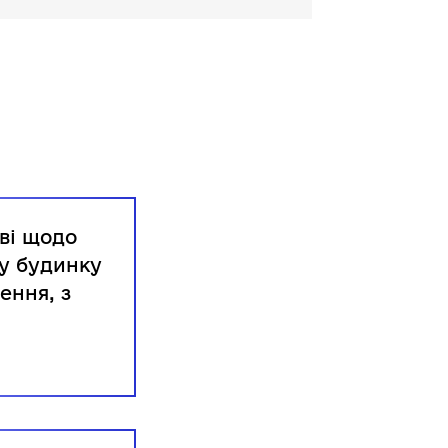
ві щодо
му будинку
ення, з