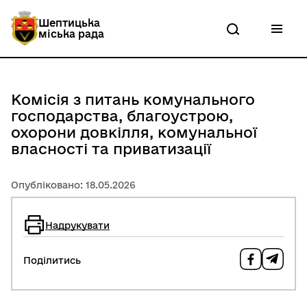
П
е
Шептицька
р
міська рада
е
й
т
и
д
Комісія з питань комунального
о
господарства, благоустрою,
о
с
охорони довкілля, комунальної
н
власності та приватизації
о
в
н
Опубліковано: 18.05.2026
о
г
о
Надрукувати
в
м
і
Поділитись
с
т
у