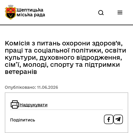
П
е
Шептицька
р
міська рада
е
й
т
и
д
Комісія з питань охорони здоров’я,
о
працi та соцiальної полiтики, освiти
о
с
культури, духовного вiдродження,
н
сiм’ї, молодi, спорту та підтримки
о
ветеранів
в
н
о
Опубліковано: 11.06.2026
г
о
в
м
Надрукувати
і
с
т
Поділитись
у