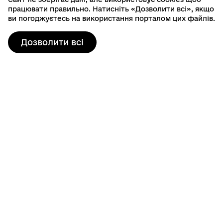
працювати правильно. Натисніть «Дозволити всі», якщо
ви погоджуєтесь на використання порталом цих файлів.
Дозволити всі
Контактна інформація
80103, пр. Шевченка, 19
м. Шептицький, Шептицький район, Львівська область
info@sheptytska-rada.gov.ua
+38 (03249) 3-23-46
Гаряча лінія: 0800401525
Графік роботи
Пн-Чт: 08:00-17:15, Пт: 08:00-16:00
Обідня перерва: 12:00-13:00
Сб–Нд: Вихідний