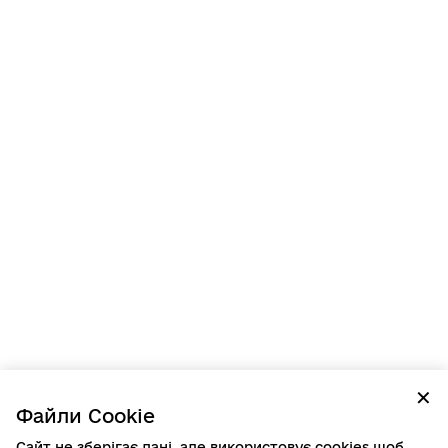
✕
Файли Cookie
Сайт не зберігає дані, але використовує cookies щоб