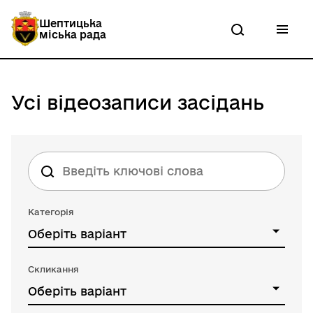
П
е
Шептицька
р
міська рада
е
й
т
и
д
Усі відеозаписи засідань
о
о
с
н
о
в
н
о
г
Категорія
о
в
Оберіть варіант
м
і
с
Скликання
т
Оберіть варіант
у