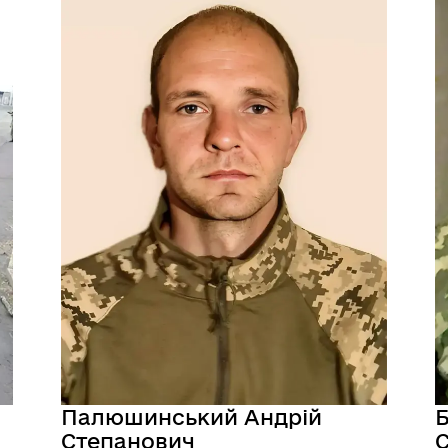
Палюшинський Андрій
Б
Степанович