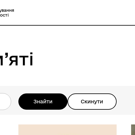
ування
ості
’яті
Знайти
Скинути