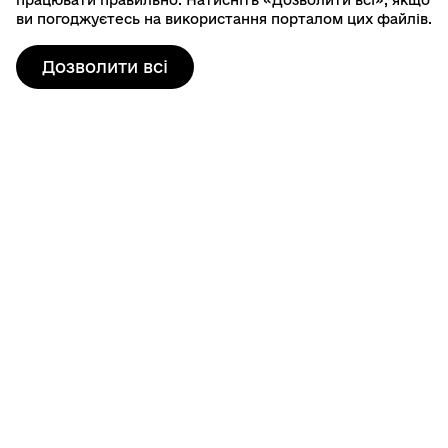
працювати правильно. Натисніть «Дозволити всі», якщо
ви погоджуєтесь на використання порталом цих файлів.
Дозволити всі
Контактна інформація
80103, пр. Шевченка, 19
м. Шептицький, Шептицький район, Львівська область
info@sheptytska-rada.gov.ua
+38 (03249) 3-23-46
Гаряча лінія: 0800401525
Графік роботи
Пн-Чт: 08:00-17:15, Пт: 08:00-16:00
Обідня перерва: 12:00-13:00
Сб–Нд: Вихідний