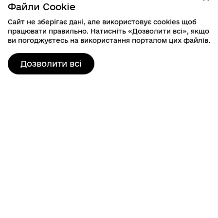
Файли Cookie
Сайт не зберігає дані, але використовує cookies щоб
працювати правильно. Натисніть «Дозволити всі», якщо
ви погоджуєтесь на використання порталом цих файлів.
Дозволити всі
Контактна інформація
80103, пр. Шевченка, 19
м. Шептицький, Шептицький район, Львівська область
info@sheptytska-rada.gov.ua
+38 (03249) 3-23-46
Гаряча лінія: 0800401525
Графік роботи
Пн-Чт: 08:00-17:15, Пт: 08:00-16:00