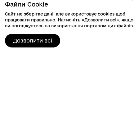
Файли Cookie
Сайт не зберігає дані, але використовує cookies щоб
працювати правильно. Натисніть «Дозволити всі», якщо
ви погоджуєтесь на використання порталом цих файлів.
Дозволити всі
Контактна інформація
80103, пр. Шевченка, 19
м. Шептицький, Шептицький район, Львівська область
info@sheptytska-rada.gov.ua
+38 (03249) 3-23-46
Гаряча лінія: 0800401525
Графік роботи
Пн-Чт: 08:00-17:15, Пт: 08:00-16:00