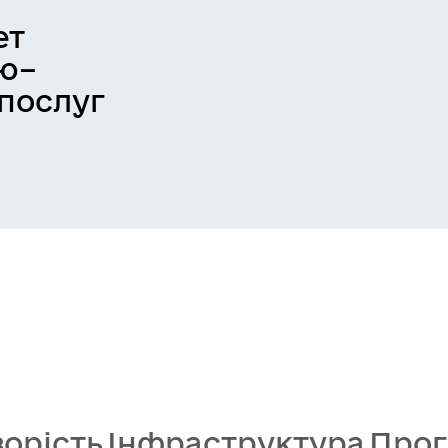
ет
тю–
 послуг
орість
Інфраструктура
Про