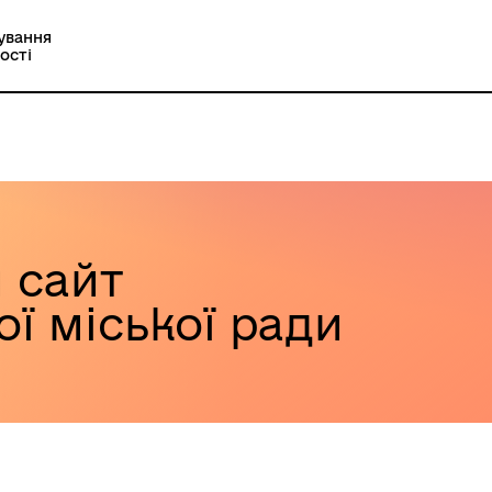
ування
ості
 сайт
ї міської ради