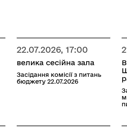
22.07.2026, 17:00
2
велика сесійна зала
В
Ш
Засідання комісії з питань
р
бюджету 22.07.2026
З
м
п