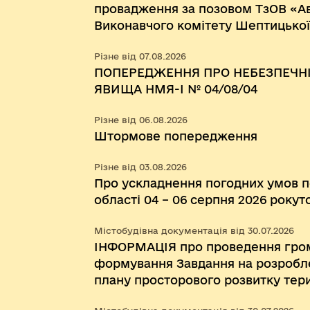
провадження за позовом ТзОВ «А
Виконавчого комітету Шептицької 
визнання протиправним та нечин
Різне від 07.08.2026
Виконавчого комітету Червоноград
ПОПЕРЕДЖЕННЯ ПРО НЕБЕЗПЕЧНІ
07 травня 2024 року № 104 «Про з
ЯВИЩА НМЯ-I № 04/08/04
форми Договору про організацію 
на автобусному маршруті загальн
Різне від 06.08.2026
Штормове попередження
Різне від 03.08.2026
Про ускладнення погодних умов по
області 04 – 06 серпня 2026 рокут
Містобудівна документація від 30.07.2026
ІНФОРМАЦІЯ про проведення гром
формування Завдання на розробл
плану просторового розвитку тер
міської територіальної громади 