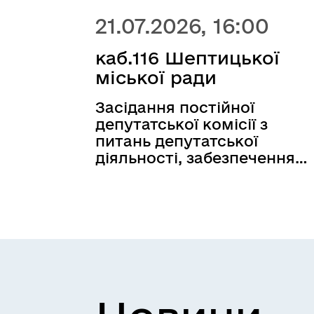
21.07.2026, 16:00
каб.116 Шептицької
міської ради
Засідання постійної
депутатської комісії з
питань депутатської
діяльності, забезпечення
законності, антикорупційн
політики, захисту прав
людини, сприяння
децентралізації, розвитку
місцевого самоврядуванн
та громадянського
суспільства, свободи слов
та інформації відбудеться
21.07.2026 о 16:00