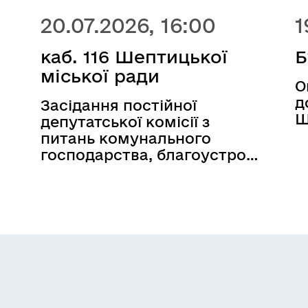
20.07.2026, 16:00
1
каб. 116 Шептицької
Б
міської ради
О
д
Засідання постійної
Ш
депутатської комісії з
питань комунального
господарства, благоустрою,
ої
охорони довкілля,
комунальної власності,
приватизації та підтримки
обороноздатності -
я
відбудеться 17.07.2026 о 16:00
(перелік питань за
а
посиланням) 20.07.2026