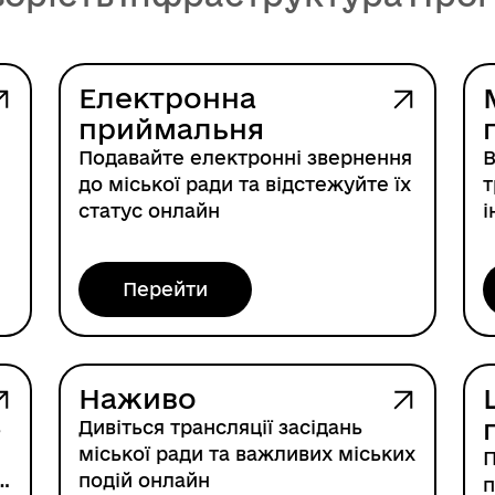
Електронна
приймальня
Подавайте електронні звернення
В
до міської ради та відстежуйте їх
т
статус онлайн
і
Перейти
Наживо
в
Дивіться трансляції засідань
міської ради та важливих міських
П
т
подій онлайн
п