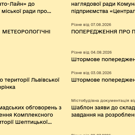
вто-Лайн» до
наглядової ради Комун
міської ради про
підприємства «Централ
ним рішення
міської ради»
Різне від 07.08.2026
ської міської ради від
 МЕТЕОРОЛОГІЧНІ
ПОПЕРЕДЖЕННЯ ПРО 
атвердження примірної
перевезення пасажирів
ого користування».
Різне від 04.08.2026
Штормове попередже
Різне від 03.08.2026
 території Львівської
Штормове попередже
орінка
Містобудівна документація від
адських обговорень з
Шаблон заяви до склад
ення Комплексного
завдання на розробле
иторії Шептицької
Шептицького району