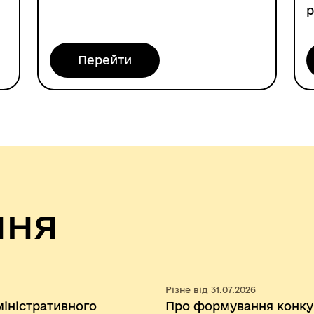
р
Перейти
ння
Різне від 31.07.2026
іністративного
Про формування конкур