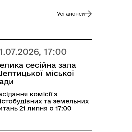
Усі анонси
1.07.2026, 17:00
елика сесійна зала
ептицької міської
ади
асідання комісії з
істобудівних та земельних
итань 21 липня о 17:00