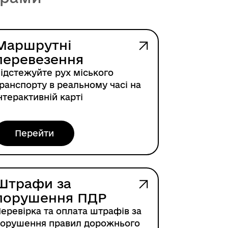
Маршрутні
перевезення
ідстежуйте рух міського
ранспорту в реальному часі на
нтерактивній карті
Перейти
Штрафи за
порушення ПДР
еревірка та оплата штрафів за
орушення правил дорожнього