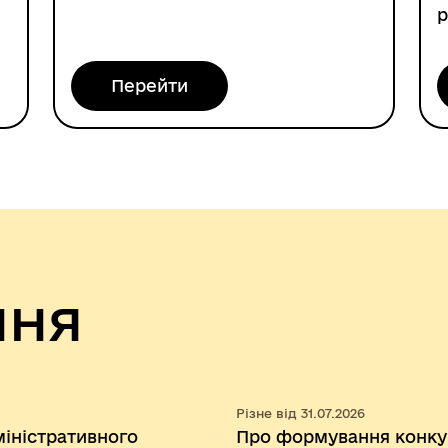
р
Перейти
ння
Різне від 31.07.2026
іністративного
Про формування конкур