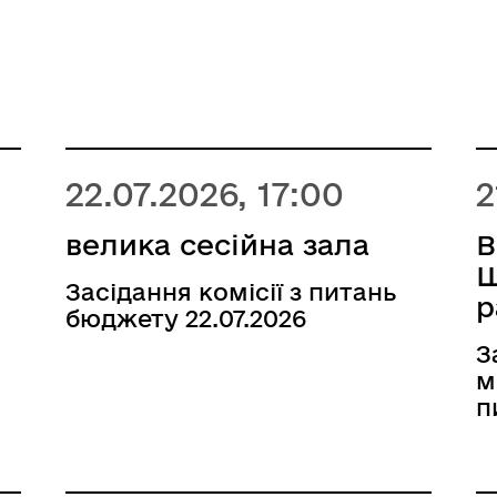
22.07.2026, 17:00
2
велика сесійна зала
В
Ш
Засідання комісії з питань
р
бюджету 22.07.2026
З
м
п