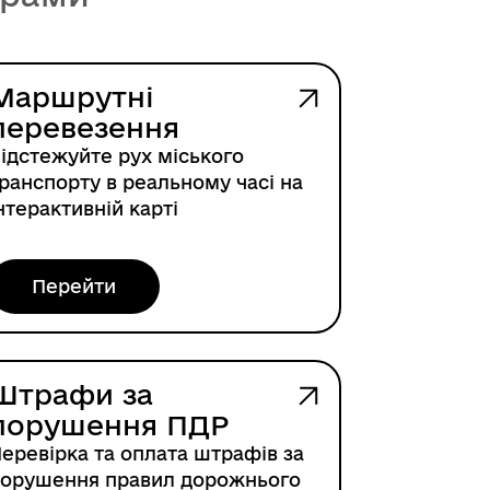
Маршрутні
перевезення
ідстежуйте рух міського
ранспорту в реальному часі на
нтерактивній карті
Перейти
Штрафи за
порушення ПДР
еревірка та оплата штрафів за
орушення правил дорожнього