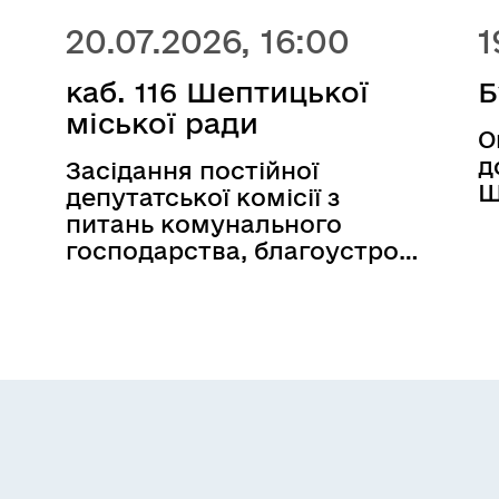
20.07.2026, 16:00
1
каб. 116 Шептицької
Б
міської ради
О
д
Засідання постійної
Ш
депутатської комісії з
питань комунального
господарства, благоустрою,
ої
охорони довкілля,
комунальної власності,
приватизації та підтримки
обороноздатності -
я
відбудеться 17.07.2026 о 16:00
(перелік питань за
а
посиланням) 20.07.2026