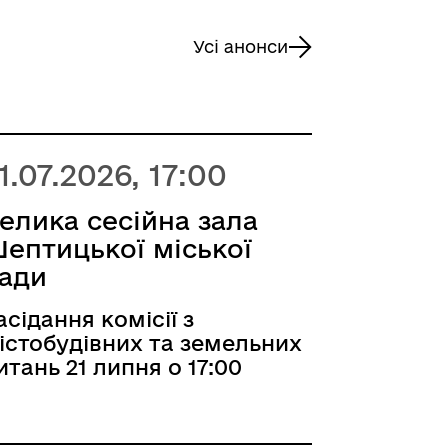
Усі анонси
1.07.2026, 17:00
елика сесійна зала
ептицької міської
ади
асідання комісії з
істобудівних та земельних
итань 21 липня о 17:00