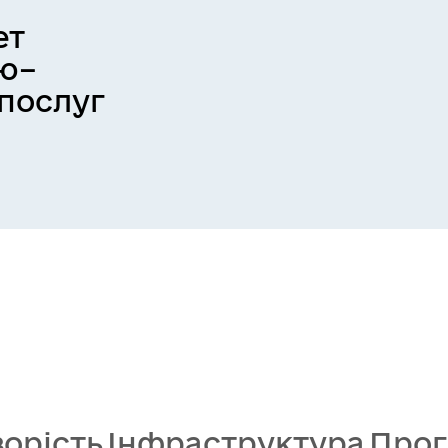
ет
тю–
 послуг
орість
Інфраструктура
Про