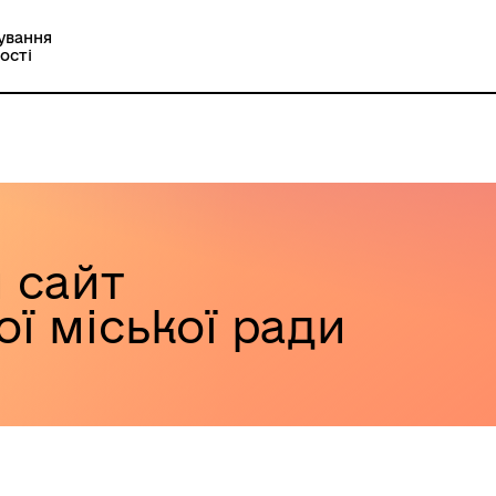
ування
ості
 сайт
ї міської ради