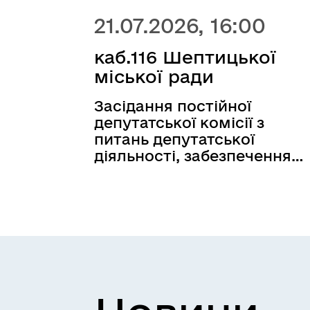
21.07.2026, 16:00
каб.116 Шептицької
міської ради
Засідання постійної
депутатської комісії з
питань депутатської
діяльності, забезпечення
законності, антикорупційн
політики, захисту прав
людини, сприяння
децентралізації, розвитку
місцевого самоврядуванн
та громадянського
суспільства, свободи слов
та інформації відбудеться
21.07.2026 о 16:00