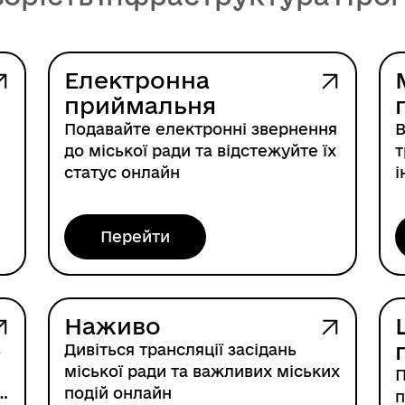
Електронна
приймальня
Подавайте електронні звернення
В
до міської ради та відстежуйте їх
т
статус онлайн
і
Перейти
Наживо
в
Дивіться трансляції засідань
міської ради та важливих міських
П
т
подій онлайн
п