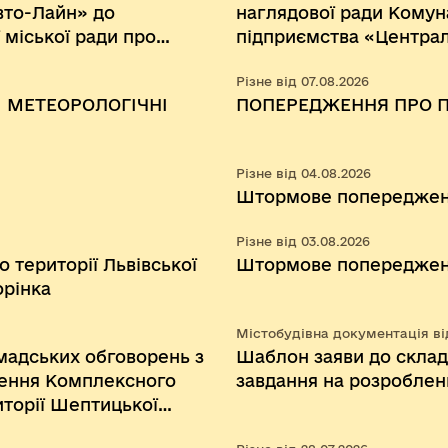
вто-Лайн» до
наглядової ради Комун
міської ради про
підприємства «Централ
ним рішення
міської ради»
Різне від 07.08.2026
ської міської ради від
 МЕТЕОРОЛОГІЧНІ
ПОПЕРЕДЖЕННЯ ПРО 
атвердження примірної
перевезення пасажирів
ого користування».
Різне від 04.08.2026
Штормове попередже
Різне від 03.08.2026
 території Львівської
Штормове попередже
орінка
Містобудівна документація від
адських обговорень з
Шаблон заяви до склад
ення Комплексного
завдання на розробле
иторії Шептицької
Шептицького району