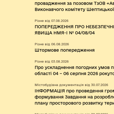
провадження за позовом ТзОВ «А
Виконавчого комітету Шептицької 
визнання протиправним та нечин
Різне від 07.08.2026
Виконавчого комітету Червоноград
ПОПЕРЕДЖЕННЯ ПРО НЕБЕЗПЕЧНІ
07 травня 2024 року № 104 «Про з
ЯВИЩА НМЯ-I № 04/08/04
форми Договору про організацію 
на автобусному маршруті загальн
Різне від 06.08.2026
Штормове попередження
Різне від 03.08.2026
Про ускладнення погодних умов по
області 04 – 06 серпня 2026 рокут
Містобудівна документація від 30.07.2026
ІНФОРМАЦІЯ про проведення гром
формування Завдання на розробл
плану просторового розвитку тер
міської територіальної громади 