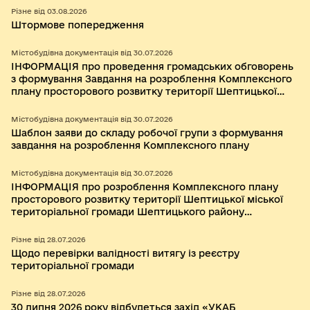
Різне від 03.08.2026
Штормове попередження
Містобудівна документація від 30.07.2026
ІНФОРМАЦІЯ про проведення громадських обговорень
з формування Завдання на розроблення Комплексного
плану просторового розвитку території Шептицької
міської територіальної громади Шептицького району
Львівської області та складу робочої групи.
Містобудівна документація від 30.07.2026
Шаблон заяви до складу робочої групи з формування
завдання на розроблення Комплексного плану
Містобудівна документація від 30.07.2026
ІНФОРМАЦІЯ про розроблення Комплексного плану
просторового розвитку території Шептицької міської
територіальної громади Шептицького району
Львівської області
Різне від 28.07.2026
Щодо перевірки валідності витягу із реєстру
територіальної громади
Різне від 28.07.2026
30 липня 2026 року відбудеться захід «УКАБ