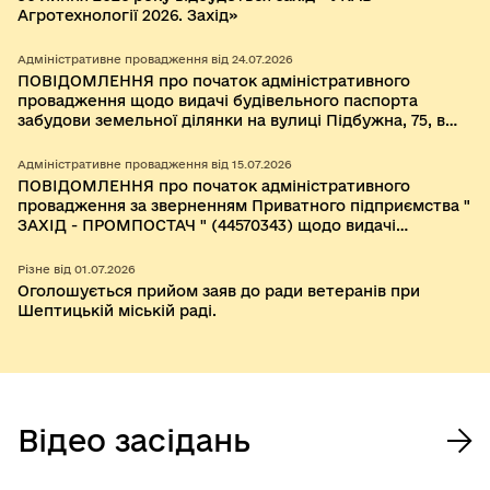
Агротехнології 2026. Захід»
Адміністративне провадження від 24.07.2026
ПОВІДОМЛЕННЯ про початок адміністративного
провадження щодо видачі будівельного паспорта
забудови земельної ділянки на вулиці Підбужна, 75, в
селі Бендюга Шептицького району Львівської області.
Адміністративне провадження від 15.07.2026
ПОВІДОМЛЕННЯ про початок адміністративного
провадження за зверненням Приватного підприємства "
ЗАХІД - ПРОМПОСТАЧ " (44570343) щодо видачі
містобудівних умов та обмежень для проектування
об’єкта будівництва "Нове будівництво наземної
Різне від 01.07.2026
фотоелектричної сонячної електростанції (СЕС)
Оголошується прийом заяв до ради ветеранів при
"Острів", з установками зберігання електричної енергії
Шептицькій міській раді.
(УЗЕ) ПП "Захід-Промпостач"" за межами населеного
пункту села Острів Шептицької територіальної громади
Шептицького району Львівської області
Відео засідань