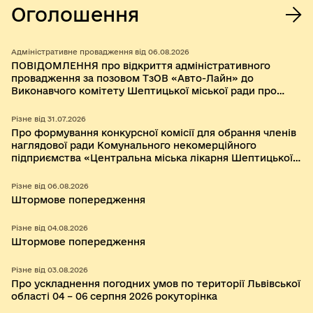
Оголошення
Адміністративне провадження від 06.08.2026
ПОВІДОМЛЕННЯ про відкриття адміністративного
провадження за позовом ТзОВ «Авто-Лайн» до
Виконавчого комітету Шептицької міської ради про
визнання протиправним та нечинним рішення
Виконавчого комітету Червоноградської міської ради
Різне від 31.07.2026
від 07 травня 2024 року № 104 «Про затвердження
Про формування конкурсної комісії для обрання членів
примірної форми Договору про організацію
наглядової ради Комунального некомерційного
перевезення пасажирів на автобусному маршруті
підприємства «Центральна міська лікарня Шептицької
загального користування».
міської ради»
Різне від 06.08.2026
Штормове попередження
Різне від 04.08.2026
Штормове попередження
Різне від 03.08.2026
Про ускладнення погодних умов по території Львівської
області 04 – 06 серпня 2026 рокуторінка