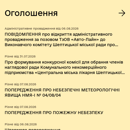
Оголошення
Адміністративне провадження від 06.08.2026
ПОВІДОМЛЕННЯ про відкриття адміністративного
провадження за позовом ТзОВ «Авто-Лайн» до
Виконавчого комітету Шептицької міської ради про
визнання протиправним та нечинним рішення
Виконавчого комітету Червоноградської міської ради
Різне від 31.07.2026
від 07 травня 2024 року № 104 «Про затвердження
Про формування конкурсної комісії для обрання членів
примірної форми Договору про організацію
наглядової ради Комунального некомерційного
перевезення пасажирів на автобусному маршруті
підприємства «Центральна міська лікарня Шептицької
загального користування».
міської ради»
Різне від 07.08.2026
ПОПЕРЕДЖЕННЯ ПРО НЕБЕЗПЕЧНІ МЕТЕОРОЛОГІЧНІ
ЯВИЩА НМЯ-I № 04/08/04
Різне від 07.08.2026
ПОПЕРЕДЖЕННЯ ПРО ПОЖЕЖНУ НЕБЕЗПЕКУ
Різне від 06.08.2026